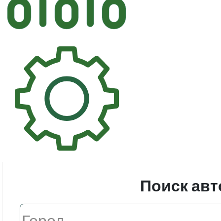
Автостек
Стекл
Поиск авт