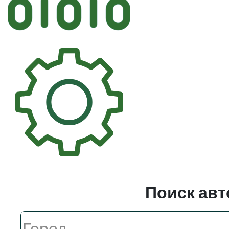
Автостек
Стекл
Поиск авт