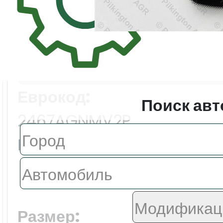
Цена:
6235.0 ₽
Еврокод:
Поиск авт
2467AGNMV2P
Производитель:
FYG
Размер: