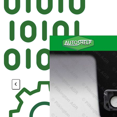
Автостекл
FYG BMW Лобов
<