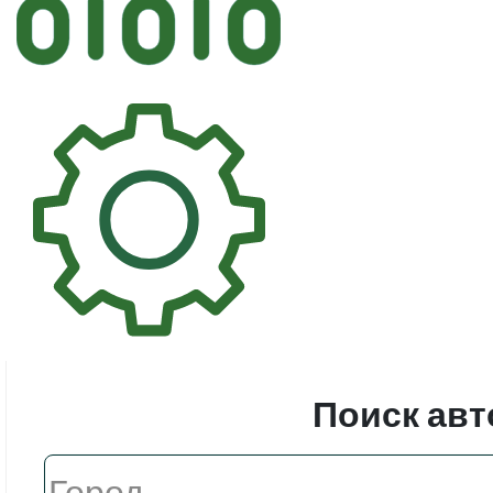
Автостек
Стекл
Поиск авт