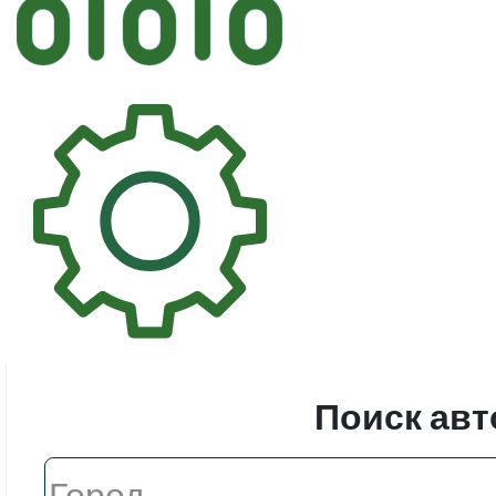
Автостек
Стекл
Поиск авт