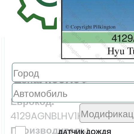
Поиск авт
Цена:
11067.0 ₽
Еврокод:
4129AGNBLHV1H
Производитель:
ДАТЧИК ДОЖДЯ