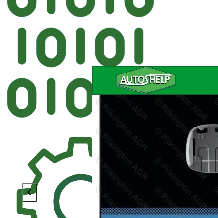
Автостекло
Sekurit HYUNDAI Лобовое Об
<