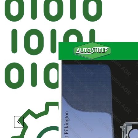
Автостекл
PILKINGTON BMW Ло
<