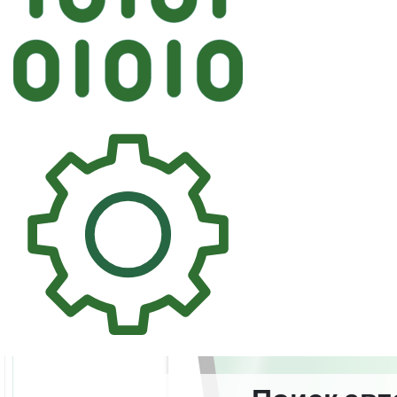
Автостекл
PILKINGTON HYUNDAI Боковое Ку