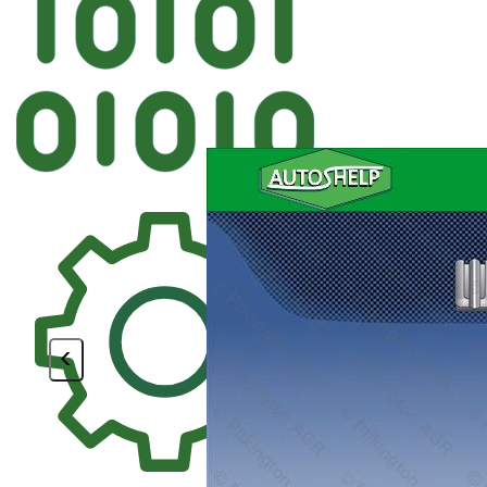
Автостекл
BENSON HYUNDAI Лоб
<