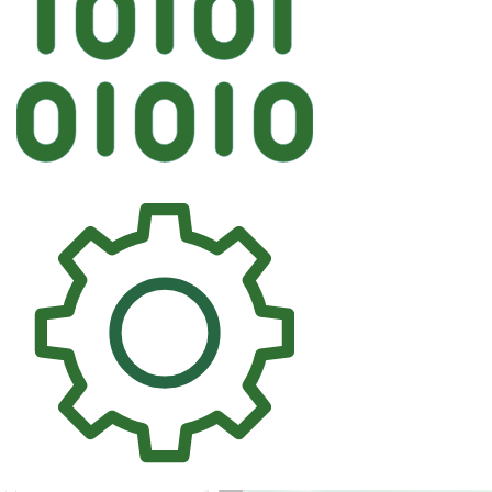
Автосте
KMK FORD Зад