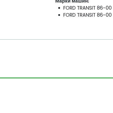
Марки машин:
FORD TRANSIT 86-00
FORD TRANSIT 86-00 
КОНТАКТЫ
СКИДКИ
ГАРАНТИЯ
ПЕРСОНАЛЬНЫE ДАННЫ
рава защищены. Информация, размещенная на са