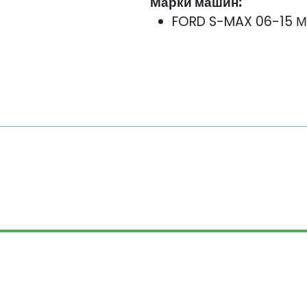
Марки машин:
FORD S-MAX 06-15 М
КОНТАКТЫ
СКИДКИ
ГАРАНТИЯ
ПЕРСОНАЛЬНЫE ДАННЫ
рава защищены. Информация, размещенная на са