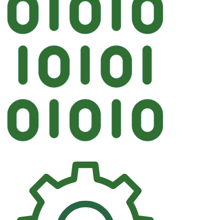
Автостекл
KMK BMW Лобовое 