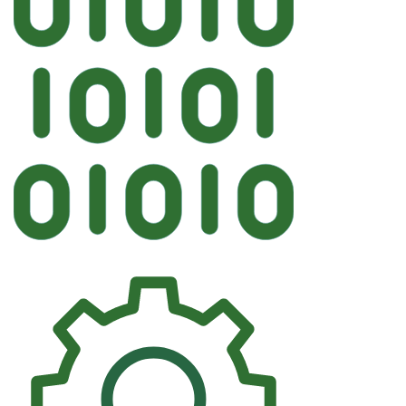
Автостекло
PILKINGTON FORD Лобовое кр
3567