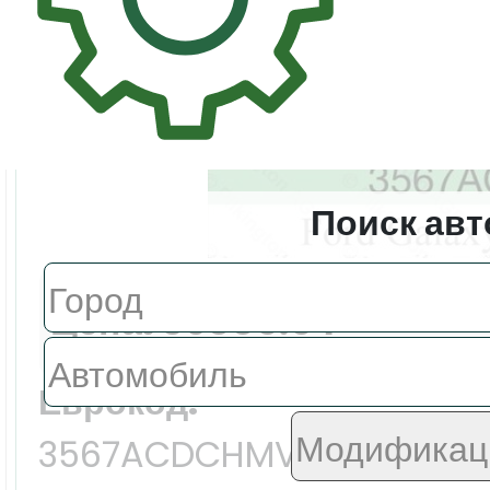
Поиск авт
Цена:
39885.0 ₽
Еврокод:
3567ACDCHMVW1U