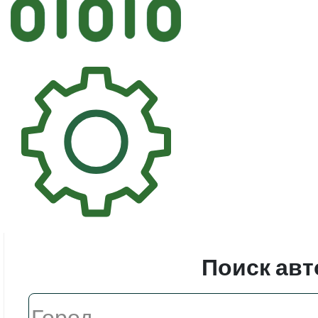
Автостек
Стекл
Поиск авт