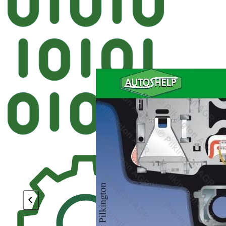
Автостекл
PILKINGTON BMW Лобовое крепе
<