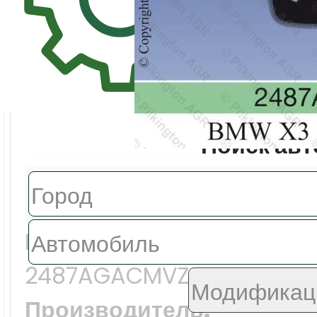
Поиск авт
Цена:
33623.0 ₽
Еврокод:
2487AGACMVZ
Производитель: