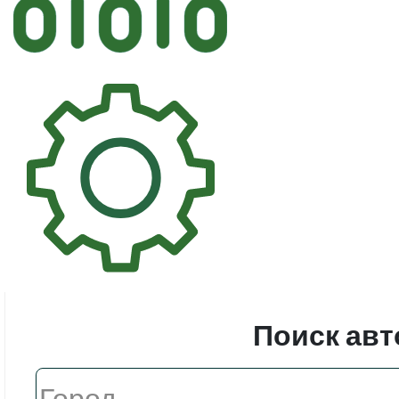
Автостек
Стекл
Поиск авт