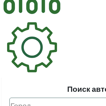
Автостек
Стекл
Поиск авт