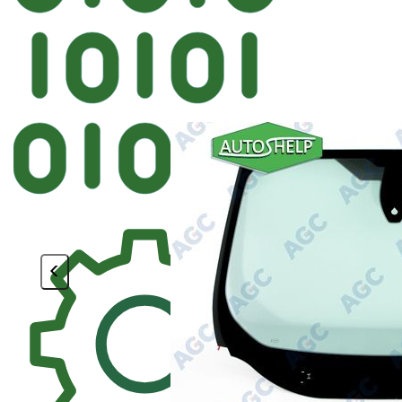
Автостекл
BENSON FORD Лобовое ДД V
<