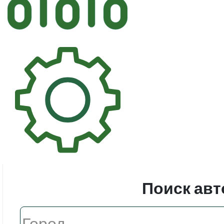
Автостек
Стекл
Поиск авт