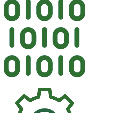
Автостек
KMK CITROEN Л