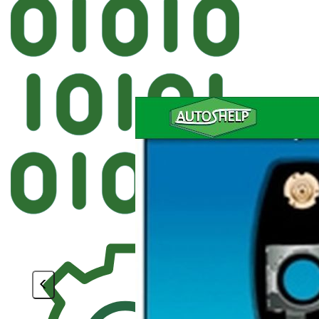
Автостек
FYG BMW Лобовое
<