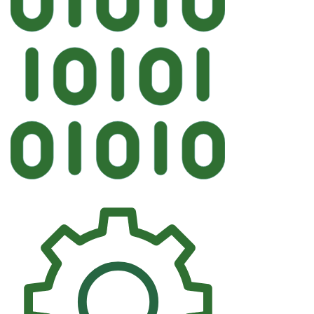
Автостекл
FYG FIAT Лобовое VIN Фиттинг