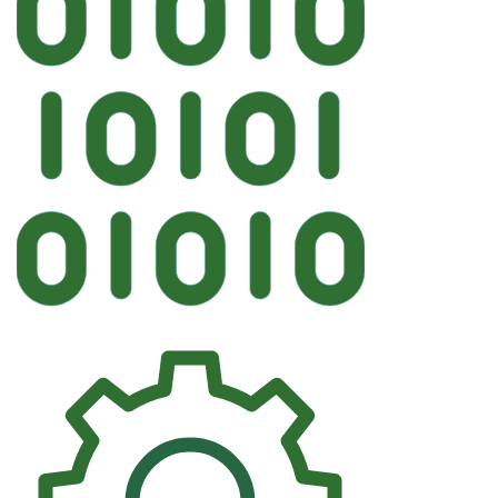
Автостекл
FYG IVECO, FIAT Лобовое крепе