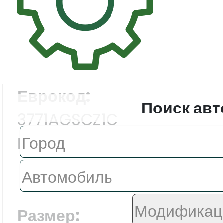
Цена:
7062.0 ₽
Еврокод:
Поиск авт
3771AGSCZ1C
Производитель:
FYG
Размер: