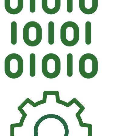
Автостек
FYG HONDA Лобовое VI