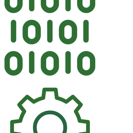
Автостек
FYG HONDA Ло