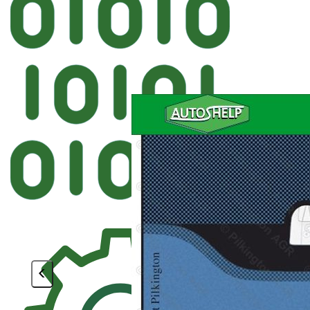
Автостекл
FYG FORD Лобовое V
<