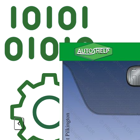
Автостекл
FYG HYUNDAI Лобово
<