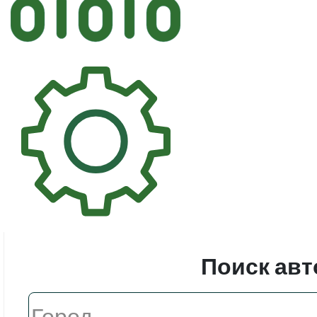
Автостек
Стекл
Поиск авт