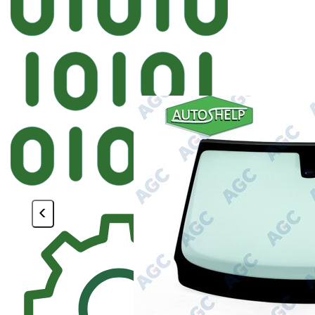
Автостекл
FYG BMW Лобовое ДД VI
<