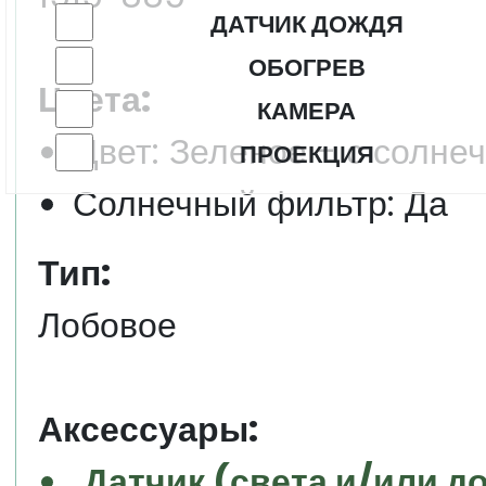
ДАТЧИК ДОЖДЯ
ОБОГРЕВ
Цвета:
КАМЕРА
Цвет: Зеленое - с солне
ПРОЕКЦИЯ
Солнечный фильтр: Да
Тип:
Лобовое
Аксессуары:
Датчик (света и/или д