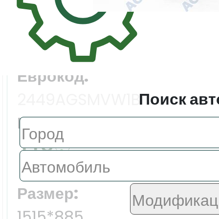
Цена:
8485.0 ₽
Еврокод:
Поиск авт
2449AGSMVW1B
Производитель:
FYG
Размер:
1515*885