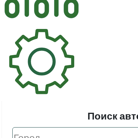
Автостек
Стекл
Поиск авт