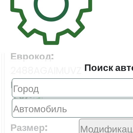
Цена:
24664.0 ₽
Еврокод:
Поиск авт
2488AGAIMUVZ
Производитель:
FYG
Размер: