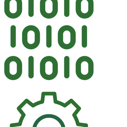
Автостекл
FYG BMW Лобовое ДД HUD V