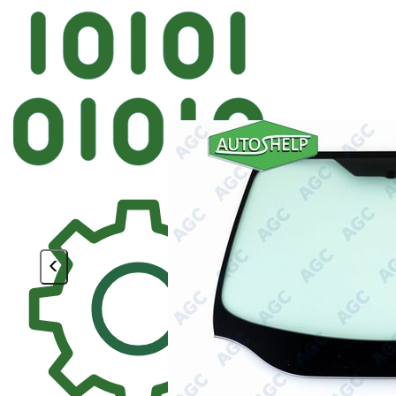
Автостек
FYG FORD Лобовое VIN Фи
<