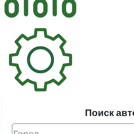
Автостек
Стекл
Поиск авт