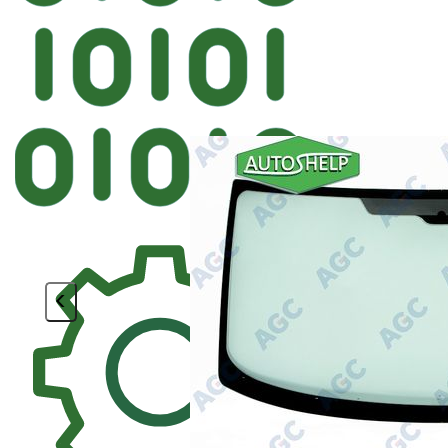
Автостек
FYG FORD Лобовое 
<