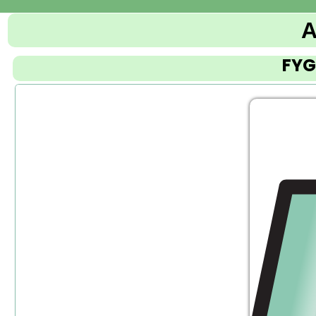
А
FYG