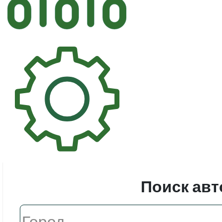
Автостек
Стекл
Поиск авт