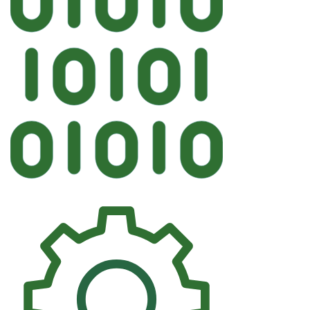
Автостекло
FYG CHEVROLET Лобово