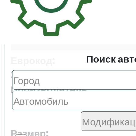
Цена:
7537.0 ₽
Поиск авт
Еврокод:
3026AGNBLVZI1K
Производитель:
FYG
Размер: