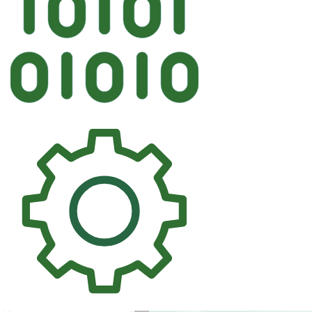
Автостек
FYG HONDA Лобов