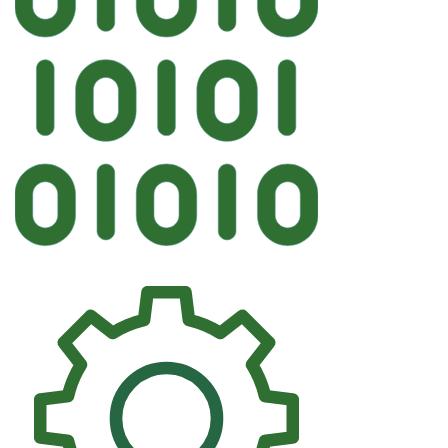
Автосте
KMK CHEVROLET За