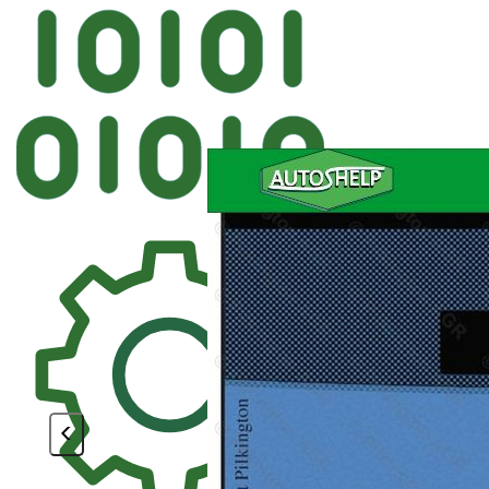
Автостек
FYG FORD 
<