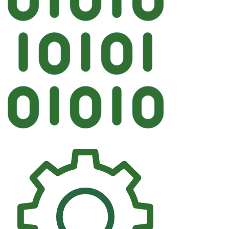
Автостекл
FYG CITROEN Лобово