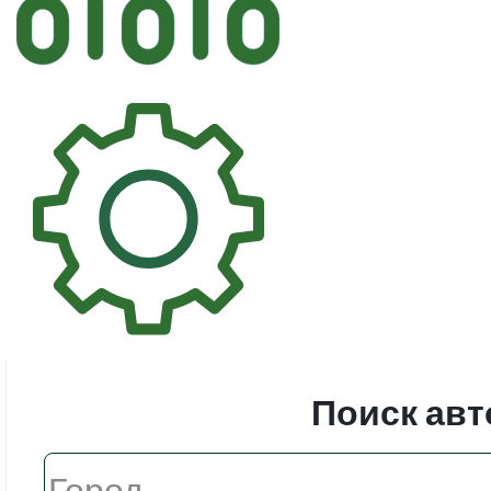
Автостек
Стекл
Поиск авт