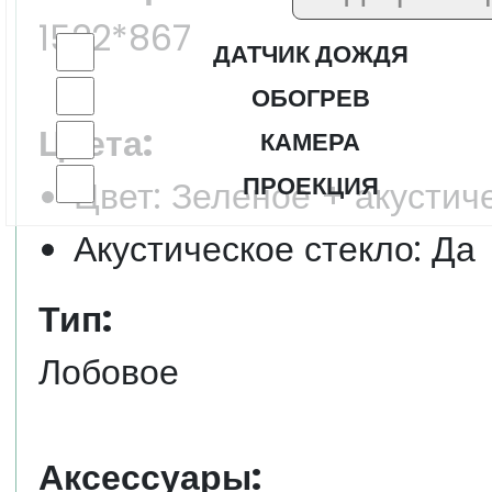
1522*867
ДАТЧИК ДОЖДЯ
ОБОГРЕВ
Цвета:
КАМЕРА
ПРОЕКЦИЯ
Цвет: Зеленое + акустич
Акустическое стекло: Да
Тип:
Лобовое
Аксессуары: