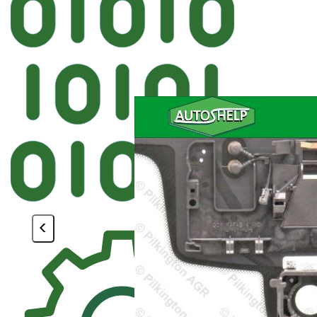
Автостекло
FYG BMW Лобовое крепеж ДД HU
<