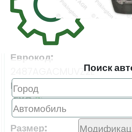
Цена:
27403.0 ₽
Еврокод:
Поиск авт
2487AGACMUVZ2L
Производитель:
FYG
Размер: