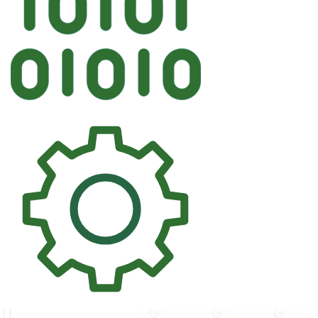
Автостекл
FYG FORD Л