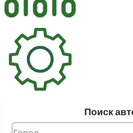
Автостек
Стекл
Поиск авт