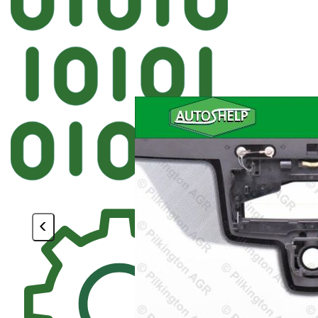
Автостекл
FYG BMW Лобовое крепеж ДД H
<