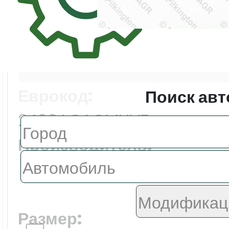
Цена:
26139.0 ₽
Еврокод:
Поиск авт
2499AGACMUVZ
Производитель:
FYG
Размер: