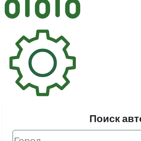
Автостек
Стекл
Поиск авт