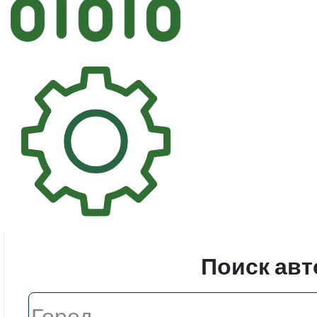
Автостек
Стекл
Поиск авт