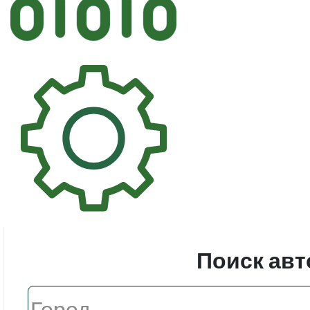
Автостек
Стекл
Поиск авт